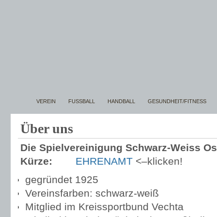
VEREIN
FUSSBALL
HANDBALL
GESUNDHEIT/FITNESS
Über uns
Die Spielvereinigung Schwarz-Weiss Oste
Kürze:
EHRENAMT
<–klicken!
gegründet 1925
Vereinsfarben: schwarz-weiß
Mitglied im Kreissportbund Vechta