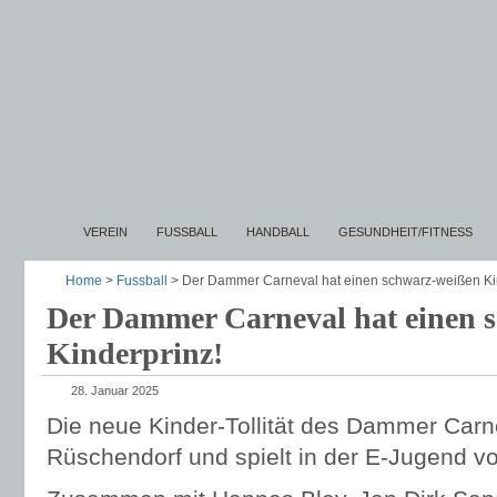
VEREIN
FUSSBALL
HANDBALL
GESUNDHEIT/FITNESS
Home
>
Fussball
> Der Dammer Carneval hat einen schwarz-weißen Ki
Der Dammer Carneval hat einen 
Kinderprinz!
28. Januar 2025
Die neue Kinder-Tollität des Dammer Car
Rüschendorf und spielt in der E-Jugend 