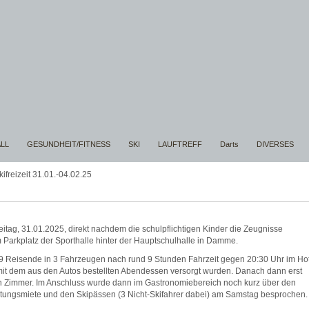
LL
GESUNDHEIT/FITNESS
SKI
LAUFTREFF
Darts
DIVERSES
freizeit 31.01.-04.02.25
itag, 31.01.2025, direkt nachdem die schulpflichtigen Kinder die Zeugnisse
Parkplatz der Sporthalle hinter der Hauptschulhalle in Damme.
19 Reisende in 3 Fahrzeugen nach rund 9 Stunden Fahrzeit gegen 20:30 Uhr im Ho
t mit dem aus den Autos bestellten Abendessen versorgt wurden. Danach dann erst
en Zimmer. Im Anschluss wurde dann im Gastronomiebereich noch kurz über den
stungsmiete und den Skipässen (3 Nicht-Skifahrer dabei) am Samstag besprochen.