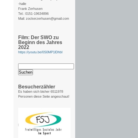
-halle
Frank Zerhusen
Tel.: 0151-19634896
Mail: zockerzerhusen@gmail.com
Film: Der SWO zu
Beginn des Jahres
2022
https://youtu.be/0S0MP1lDhbI
Suchen
nach:
Besucherzähler
Es haben sich bisher
6511978
Personen diese Seite angeschaut!