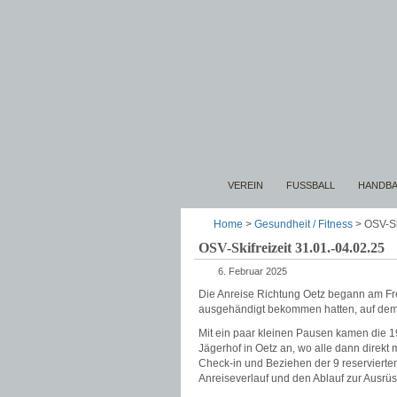
VEREIN
FUSSBALL
HANDBA
Home
>
Gesundheit / Fitness
> OSV-Ski
OSV-Skifreizeit 31.01.-04.02.25
6. Februar 2025
Die Anreise Richtung Oetz begann am Fre
ausgehändigt bekommen hatten, auf dem 
Mit ein paar kleinen Pausen kamen die 
Jägerhof in Oetz an, wo alle dann direk
Check-in und Beziehen der 9 reserviert
Anreiseverlauf und den Ablauf zur Ausrü