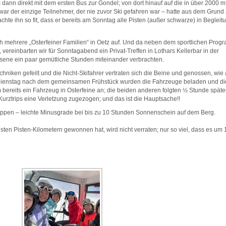
ann direkt mit dem ersten Bus zur Gondel; von dort hinauf auf die in über 2000 m
 war der einzige Teilnehmer, der nie zuvor Ski gefahren war – hatte aus dem Grund
achte ihn so fit, dass er bereits am Sonntag alle Pisten (außer schwarze) in Begleit
ich mehrere „Osterfeiner Familien“ in Oetz auf. Und da neben dem sportlichen Pro
vereinbarten wir für Sonntagabend ein Privat-Treffen in Lothars Kellerbar in der
sene ein paar gemütliche Stunden miteinander verbrachten.
niken gefeilt und die Nicht-Skifahrer vertraten sich die Beine und genossen, wie 
 Dienstag nach dem gemeinsamen Frühstück wurden die Fahrzeuge beladen und di
ereits ein Fahrzeug in Osterfeine an; die beiden anderen folgten ½ Stunde später
urztrips eine Verletzung zugezogen; und das ist die Hauptsache!!
toppen – leichte Minusgrade bei bis zu 10 Stunden Sonnenschein auf dem Berg.
ten Pisten-Kilometern gewonnen hat, wird nicht verraten; nur so viel, dass es um