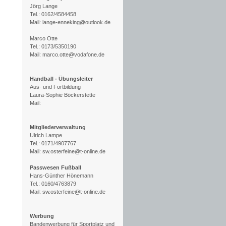
Jörg Lange
Tel.: 0162/4584458
Mail: lange-enneking@outlook.de
Marco Otte
Tel.: 0173/5350190
Mail: marco.otte@vodafone.de
Handball - Übungsleiter
Aus- und Fortbildung
Laura-Sophie Böckerstette
Mail:
Mitgliederverwaltung
Ulrich Lampe
Tel.: 0171/4907767
Mail: sw.osterfeine@t-online.de
Passwesen Fußball
Hans-Günther Hönemann
Tel.: 0160/4763879
Mail: sw.osterfeine@t-online.de
Werbung
Bandenwerbung für Sportplatz und