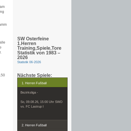
 am
ung
gramm
SW Osterfeine
alle
1.Herren
e
Training,Spiele,Tore
Statistik von 1983 –
.
2026
Statistik 06-2026
Nächste Spiele:
 150
1. Herren Fußball
Bezirksliga -
So, 09.08.26, 15:00 Uhr SWO
vs. FC Lastrup I
2. Herren Fußball