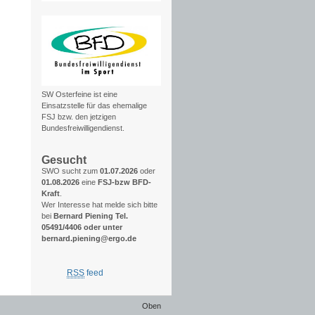
SW Osterfeine ist eine
Einsatzstelle für das ehemalige
FSJ bzw. den jetzigen
Bundesfreiwilligendienst.
Gesucht
SWO sucht zum
01.07.2026
oder
01.08.2026
eine
FSJ-bzw BFD-
Kraft
.
Wer Interesse hat melde sich bitte
bei
Bernard Piening Tel.
05491/4406 oder unter
bernard.piening@ergo.de
RSS
feed
Oben